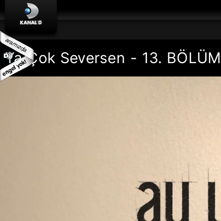
Ya Çok Seversen - 13. BÖLÜ