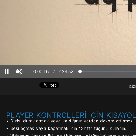
Ses Aç
Süre
Toplam Süre
0:00:16
/
2:24:52
Yüklendi
: 0%
Yükleniyor
: 0%
Duraklat
BİZ
PLAYER KONTROLLERİ İÇİN KISAYO
• Diziyi duraklatmak veya kaldığınız yerden devam ettirmek iç
• Sesi açmak veya kapatmak için "Shift" tuşunu kullanın.
• Videonun üzerine iki kez tıklayarak görüntüyü tam ekran yap