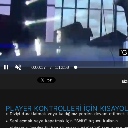
"G
Ses Aç
Süre
Toplam Süre
0:00:17
/
1:12:59
Yüklendi
: 0%
Yükleniyor
: 0%
Duraklat
BİZ
PLAYER KONTROLLERİ İÇİN KISAYO
• Diziyi duraklatmak veya kaldığınız yerden devam ettirmek iç
• Sesi açmak veya kapatmak için "Shift" tuşunu kullanın.
• Videonun üzerine iki kez tıklayarak görüntüyü tam ekran yap