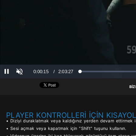
(Ba
Ses Aç
Süre
Toplam Süre
0:00:16
/
2:03:27
Yüklendi
: 0%
Yükleniyor
: 0%
Duraklat
BİZ
PLAYER KONTROLLERİ İÇİN KISAYO
• Diziyi duraklatmak veya kaldığınız yerden devam ettirmek iç
• Sesi açmak veya kapatmak için "Shift" tuşunu kullanın.
• Videonun üzerine iki kez tıklayarak görüntüyü tam ekran yap