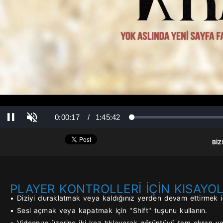
Ses Aç
Süre
Toplam Süre
0:00:17
/
1:45:42
Yüklendi
: 0%
Yükleniyor
: 0%
Duraklat
BİZ
PLAYER KONTROLLERİ İÇİN KISAYO
• Diziyi duraklatmak veya kaldığınız yerden devam ettirmek iç
• Sesi açmak veya kapatmak için "Shift" tuşunu kullanın.
• Videonun üzerine iki kez tıklayarak görüntüyü tam ekran yap