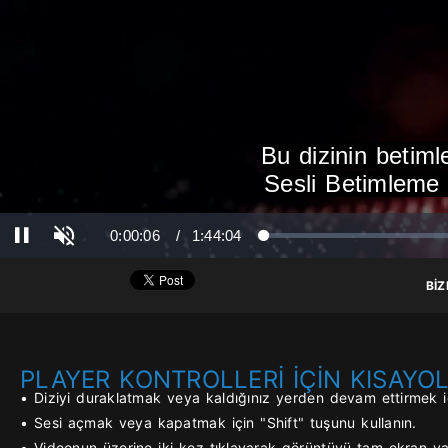
Bu dizinin betim
Sesli Betimleme D
Ses Aç
Süre
Toplam Süre
0:00:06
/
1:44:04
Yüklendi
: 0%
Yükleniyor
: 0%
Duraklat
BİZ
PLAYER KONTROLLERİ İÇİN KISAYO
• Diziyi duraklatmak veya kaldığınız yerden devam ettirmek iç
• Sesi açmak veya kapatmak için "Shift" tuşunu kullanın.
• Videonun üzerine iki kez tıklayarak görüntüyü tam ekran yap