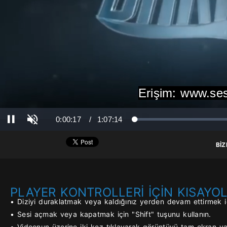
Erişim: www.se
Ses Aç
Süre
Toplam Süre
0:00:17
/
1:07:14
Yüklendi
: 0%
Yükleniyor
: 0%
Duraklat
BİZ
PLAYER KONTROLLERİ İÇİN KISAYO
• Diziyi duraklatmak veya kaldığınız yerden devam ettirmek iç
• Sesi açmak veya kapatmak için "Shift" tuşunu kullanın.
• Videonun üzerine iki kez tıklayarak görüntüyü tam ekran yap