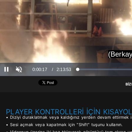
(Berkay
Ses Aç
Süre
Toplam Süre
0:00:17
/
2:13:53
Yüklendi
: 0%
Yükleniyor
: 0%
Duraklat
BİZ
PLAYER KONTROLLERİ İÇİN KISAYO
• Diziyi duraklatmak veya kaldığınız yerden devam ettirmek iç
• Sesi açmak veya kapatmak için "Shift" tuşunu kullanın.
• Videonun üzerine iki kez tıklayarak görüntüyü tam ekran yap