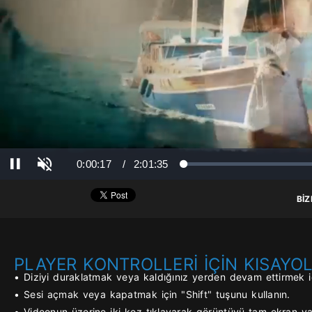
Ses Aç
Süre
Toplam Süre
0:00:17
/
2:01:35
Yüklendi
: 0%
Yükleniyor
: 0%
Duraklat
BİZ
PLAYER KONTROLLERİ İÇİN KISAYO
• Diziyi duraklatmak veya kaldığınız yerden devam ettirmek iç
• Sesi açmak veya kapatmak için "Shift" tuşunu kullanın.
• Videonun üzerine iki kez tıklayarak görüntüyü tam ekran yap