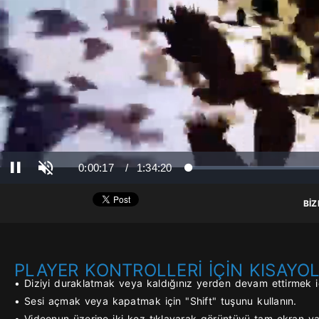
(Müz
Ses Aç
Süre
Toplam Süre
0:00:17
/
1:34:20
Yüklendi
: 0%
Yükleniyor
: 0%
Duraklat
BİZ
PLAYER KONTROLLERİ İÇİN KISAYO
• Diziyi duraklatmak veya kaldığınız yerden devam ettirmek iç
• Sesi açmak veya kapatmak için "Shift" tuşunu kullanın.
• Videonun üzerine iki kez tıklayarak görüntüyü tam ekran yap