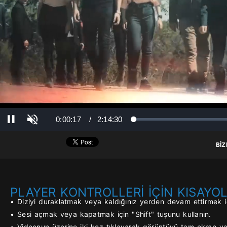
Ses Aç
Süre
Toplam Süre
0:00:17
/
2:14:30
Yüklendi
: 0%
Yükleniyor
: 0%
Duraklat
BİZ
PLAYER KONTROLLERİ İÇİN KISAYO
• Diziyi duraklatmak veya kaldığınız yerden devam ettirmek iç
• Sesi açmak veya kapatmak için "Shift" tuşunu kullanın.
• Videonun üzerine iki kez tıklayarak görüntüyü tam ekran yap